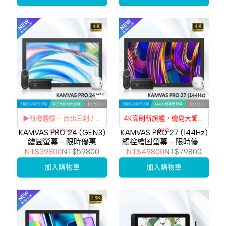
3期
0%
3期
0%
6期
0%
6期
0%
12期
0%
12期
0%
▶新機體驗 - 台北三創 / 台
4K高刷新旗艦，繪見大師級
中NOVA
創意
KAMVAS PRO 24 (GEN3)
KAMVAS PRO 27 (144Hz)
繪圖螢幕 - 限時優惠
觸控繪圖螢幕 - 限時優惠
刷卡分期
利率
刷卡分期
利率
↘$39800 - 加碼再贈
↘$49800 - 加碼再贈
NT$39800
NT$59800
NT$49800
NT$79800
ST100支架
ST100支架
加入購物車
加入購物車
3期
0%
3期
0%
6期
0%
6期
0%
12期
0%
12期
0%