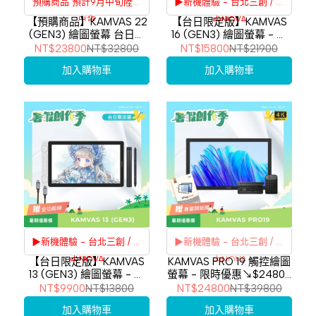
預購商品 預計9月中旬陸續
▶新機體驗 - 台北三創 / 台
出貨
中NOVA
【預購商品】KAMVAS 22
【台日限定版】KAMVAS
(GEN3) 繪圖螢幕 台日限
16 (GEN3) 繪圖螢幕 - 限
原價$26800元 預購優惠價
刷卡分期
利率
刷卡分期
利率
定版 - 預購優惠價
時優惠↘15800 - 加碼送類
NT$23800
NT$32800
NT$15800
NT$21900
$23800元 現省$3000元
↘23800
紙膜
加入購物車
加入購物車
▶新機體驗 - 台北三創 / 台
3期
0%
3期
0%
中NOVA
6期
0%
6期
0%
12期
0%
12期
0%
▶新機體驗 - 台北三創 / 台
▶新機體驗 - 台北三創 / 台
中NOVA
中NOVA
【台日限定版】KAMVAS
KAMVAS PRO 19 觸控繪圖
13 (GEN3) 繪圖螢幕 - 限
螢幕 - 限時優惠↘$24800
全面升級，從螢幕到筆觸，
刷卡分期
利率
刷卡分期
利率
時優惠↘$9900 - 加碼送
- 加碼贈類紙膜
NT$9900
NT$13800
NT$24800
NT$39800
精準操控萬千細節
Idart Type-C線材
加入購物車
加入購物車