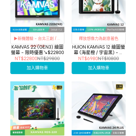
▶新機體驗 - 台北三創 / 台
釋放想像力為創意著色
中NOVA
KAMVAS 22 (GEN3) 繪圖
HUION KAMVAS 12 繪圖螢
螢幕 - 限時優惠↘$22800
幕 (海星橙 / 宇宙黑) - 限
刷卡分期
利率
時優惠↘$6980
NT$22800
NT$29800
NT$6980
NT$10800
加入購物車
加入購物車
3期
0%
6期
0%
12期
0%