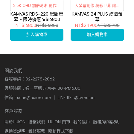
2.5K QHD 加倍清晰 創作加
大螢幕創作 精彩世界 讓創
倍沉浸
作包羅萬象
KAMVAS RDS-220 繪圖螢
KAMVAS 24 PLUS 繪圖螢
幕 - 限時優惠↘$16800
幕
NT$16800
NT$26800
NT$24900
NT$32900
加入購物車
加入購物車
關於我們
客服專線：02-2278-2862
客服時間：週一至週五 AM9:00~PM6:00
信箱：sean@huion.com ｜ LINE ID : @tw.huion
客戶服務
關於HUION
聯繫我們
HUION 門市
我的帳戶
服務/購物說明
退換貨說明
維修服務
驅動程式下載