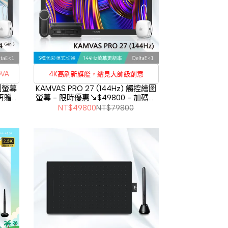
VA
4K高刷新旗艦，繪見大師級創意
繪圖螢幕
KAMVAS PRO 27 (144Hz) 觸控繪圖
碼再贈
螢幕 - 限時優惠↘$49800 - 加碼再
刷卡分期
利率
贈ST100支架
NT$49800
NT$79800
3期
0%
6期
0%
12期
0%