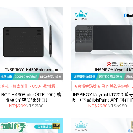
務簽批、繪畫創作、OSU小遊戲最佳
★台灣金點獎★ 業內首款集鍵盤+Di
選擇
能的藍牙專業繪圖板
PIROY H430P plus(RTE-100) 繪
INSPIROY Keydial KD200 
圖板 (星空黑/象牙白)
板 (下載 ibisPaint APP 可在 i
/ iPad 上使用)
NT$999
NT$2180
NT$2980
NT$6980