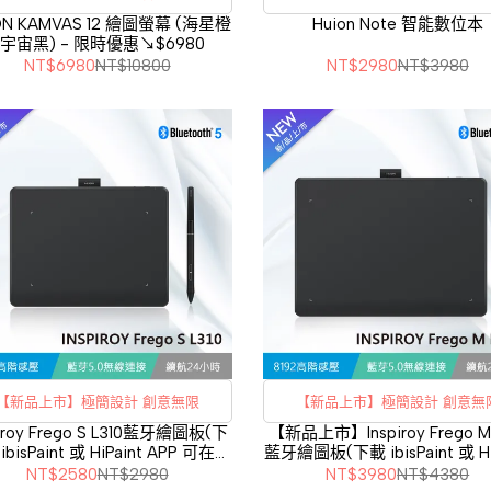
選品牌 /
ON KAMVAS 12 繪圖螢幕 (海星橙
Huion Note 智能數位本
/ 宇宙黑) - 限時優惠↘$6980
NT$6980
NT$10800
NT$2980
NT$3980
【新品上市】極簡設計 創意無限
【新品上市】極簡設計 創意無
piroy Frego S L310藍牙繪圖板(下
【新品上市】Inspiroy Frego M 
ibisPaint 或 HiPaint APP 可在
藍牙繪圖板(下載 ibisPaint 或 Hi
iPhone / iPad 上使用)
APP 可在 iPhone / iPad 上
NT$2580
NT$2980
NT$3980
NT$4380