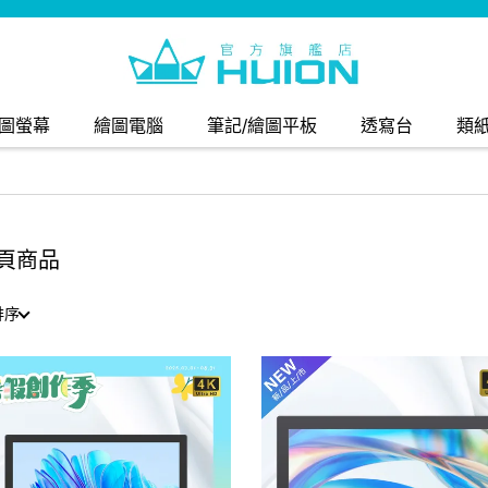
圖螢幕
繪圖電腦
筆記/繪圖平板
透寫台
類
頁商品
排序