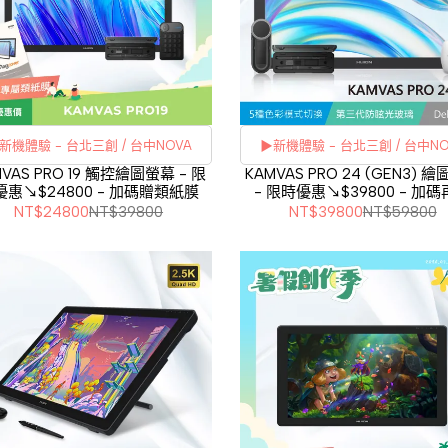
新機體驗 - 台北三創 / 台中NOVA
▶新機體驗 - 台北三創 / 台中NO
MVAS PRO 19 觸控繪圖螢幕 - 限
KAMVAS PRO 24 (GEN3) 
優惠↘$24800 - 加碼贈類紙膜
- 限時優惠↘$39800 - 加
刷卡分期
利率
刷卡分期
利率
ST100支架
NT$24800
NT$39800
NT$39800
NT$59800
3期
0%
3期
0%
6期
0%
6期
0%
12期
0%
12期
0%