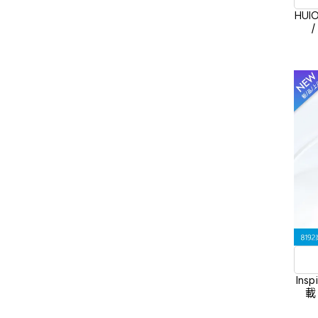
HUI
Ins
載 