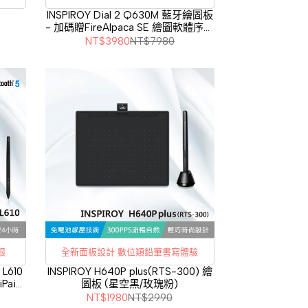
INSPIROY Dial 2 Q630M 藍牙繪圖板
- 加碼贈FireAlpaca SE 繪圖軟體序號
卡(終身版)
NT$3980
NT$7980
限
全新面板設計 數位類鉛筆書寫體驗
L610
INSPIROY H640P plus(RTS-300) 繪
Paint
圖板 (星空黑/玫瑰粉)
使用)
NT$1980
NT$2990