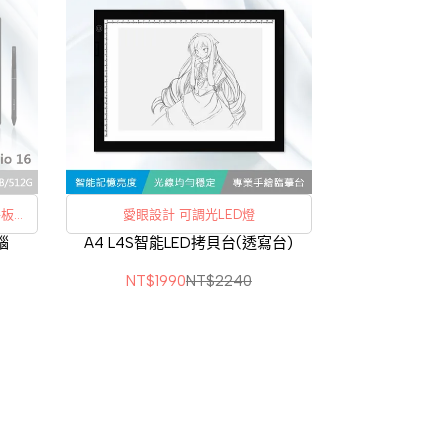
6期
0%
12期
0%
愛眼設計 可調光LED燈
電腦
A4 L4S智能LED拷貝台(透寫台)
5.0 /
NT$1990
NT$2240