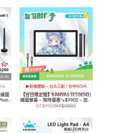
al功
▶新機體驗 - 台北三創 / 台中NOVA
全面升級，從螢幕到筆觸，精準操控萬
藍牙繪圖
【台日限定版】KAMVAS 13 (GEN3)
Phone
繪圖螢幕 - 限時優惠↘$9900 - 加碼
千細節
刷卡分期
利率
送Idart Type-C線材
NT$9900
NT$13800
3期
0%