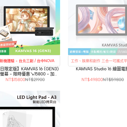
新機體驗 - 台北三創 / 台中NOVA
工作、娛樂和創作 三合一可攜式平板電
腦
日限定版】KAMVAS 16 (GEN3)
KAMVAS Studio 16 繪圖
螢幕 - 限時優惠↘15800 - 加碼
2.5K / i7 / 16GB / 512G SSD / 藍芽
刷卡分期
利率
送類紙膜
NT$15800
NT$21900
NT$49800
NT$59800
Wi-Fi 6
3期
0%
6期
0%
12期
0%