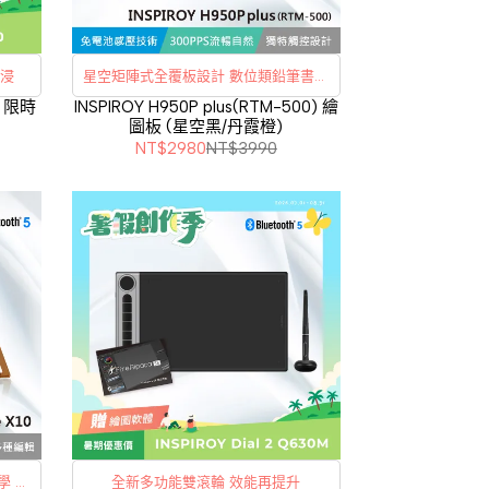
加倍沉浸
星空矩陣式全覆板設計 數位類鉛筆書寫
體驗
- 限時
INSPIROY H950P plus(RTM-500) 繪
圖板 (星空黑/丹霞橙)
NT$2980
NT$3990
學 首
全新多功能雙滾輪 效能再提升