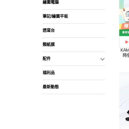
繪圖電腦
筆記/繪圖平板
透寫台
▶
類紙膜
KA
時
配件
福利品
最新動態