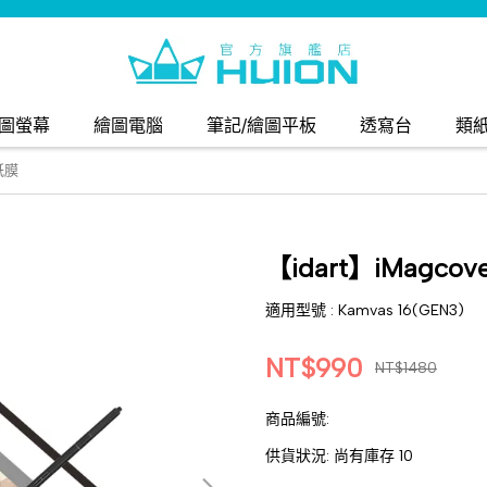
圖螢幕
繪圖電腦
筆記/繪圖平板
透寫台
類
類紙膜
【idart】iMagco
適用型號 : Kamvas 16(GEN3)
NT$990
NT$1480
商品編號:
供貨狀況:
尚有庫存 10